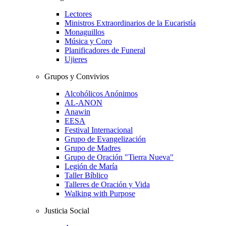
Lectores
Ministros Extraordinarios de la Eucaristía
Monaguillos
Música y Coro
Planificadores de Funeral
Ujieres
Grupos y Convivios
Alcohólicos Anónimos
AL-ANON
Anawin
EESA
Festival Internacional
Grupo de Evangelización
Grupo de Madres
Grupo de Oración "Tierra Nueva"
Legión de María
Taller Bíblico
Talleres de Oración y Vida
Walking with Purpose
Justicia Social