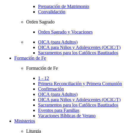
Preparación de Matrimonio
Convalidación
Orden Sagrado
Orden Sagrado y Vocaciones
OICA (para Adultos)
OICA para Niños y Adolescentes (OCIC/T)
Sacramentos para los Católicos Bautizados
Formación de Fe
Formación de Fe
1 - 12
Primera Reconciliación y Primera Comunión
Confirmación
OICA (para Adultos)
OICA para Niños y Adolescentes (OCIC/T)
Sacramentos para los Católicos Bautizados
Eventos para Familias
Vacaciones Bíblicas de Verano
Ministerios
Liturgia