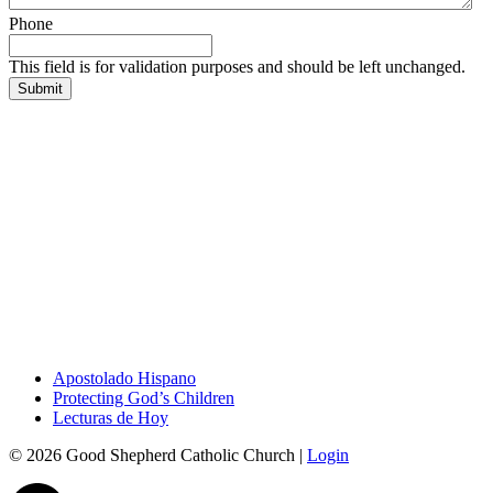
Phone
This field is for validation purposes and should be left unchanged.
Apostolado Hispano
Protecting God’s Children
Lecturas de Hoy
© 2026 Good Shepherd Catholic Church |
Login