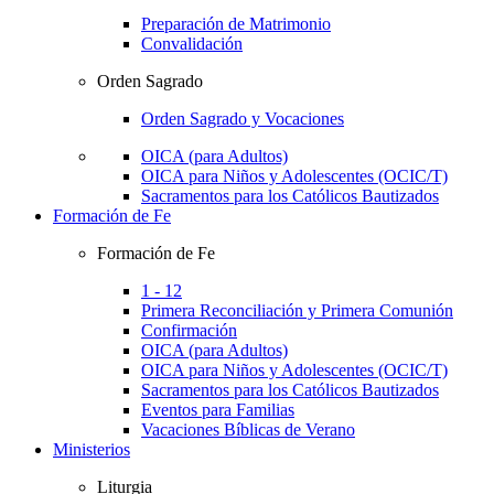
Preparación de Matrimonio
Convalidación
Orden Sagrado
Orden Sagrado y Vocaciones
OICA (para Adultos)
OICA para Niños y Adolescentes (OCIC/T)
Sacramentos para los Católicos Bautizados
Formación de Fe
Formación de Fe
1 - 12
Primera Reconciliación y Primera Comunión
Confirmación
OICA (para Adultos)
OICA para Niños y Adolescentes (OCIC/T)
Sacramentos para los Católicos Bautizados
Eventos para Familias
Vacaciones Bíblicas de Verano
Ministerios
Liturgia