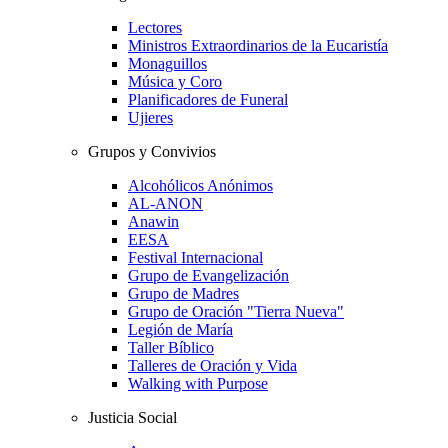
Lectores
Ministros Extraordinarios de la Eucaristía
Monaguillos
Música y Coro
Planificadores de Funeral
Ujieres
Grupos y Convivios
Alcohólicos Anónimos
AL-ANON
Anawin
EESA
Festival Internacional
Grupo de Evangelización
Grupo de Madres
Grupo de Oración "Tierra Nueva"
Legión de María
Taller Bíblico
Talleres de Oración y Vida
Walking with Purpose
Justicia Social