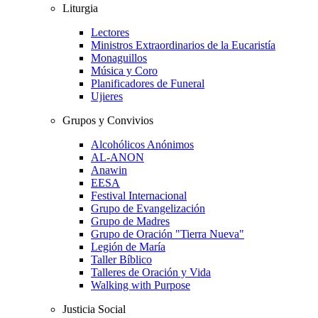
Liturgia
Lectores
Ministros Extraordinarios de la Eucaristía
Monaguillos
Música y Coro
Planificadores de Funeral
Ujieres
Grupos y Convivios
Alcohólicos Anónimos
AL-ANON
Anawin
EESA
Festival Internacional
Grupo de Evangelización
Grupo de Madres
Grupo de Oración "Tierra Nueva"
Legión de María
Taller Bíblico
Talleres de Oración y Vida
Walking with Purpose
Justicia Social