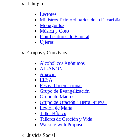
Liturgia
Lectores
Ministros Extraordinarios de la Eucaristía
Monaguillos
Música y Coro
Planificadores de Funeral
Ujieres
Grupos y Convivios
Alcohólicos Anónimos
AL-ANON
Anawin
EESA
Festival Internacional
Grupo de Evangelización
Grupo de Madres
Grupo de Oración "Tierra Nueva"
Legión de María
Taller Bíblico
Talleres de Oración y Vida
Walking with Purpose
Justicia Social