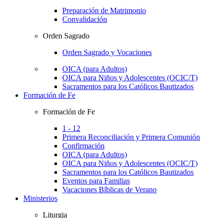
Preparación de Matrimonio
Convalidación
Orden Sagrado
Orden Sagrado y Vocaciones
OICA (para Adultos)
OICA para Niños y Adolescentes (OCIC/T)
Sacramentos para los Católicos Bautizados
Formación de Fe
Formación de Fe
1 - 12
Primera Reconciliación y Primera Comunión
Confirmación
OICA (para Adultos)
OICA para Niños y Adolescentes (OCIC/T)
Sacramentos para los Católicos Bautizados
Eventos para Familias
Vacaciones Bíblicas de Verano
Ministerios
Liturgia