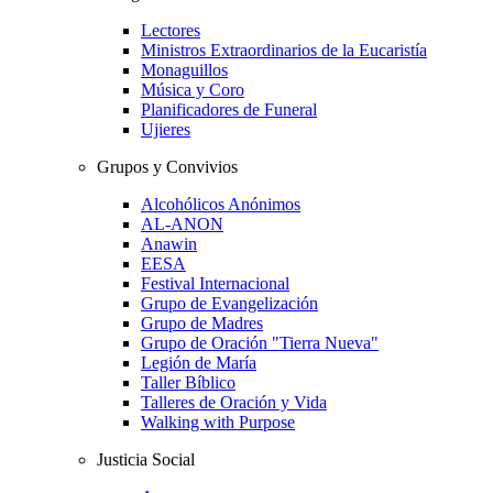
Lectores
Ministros Extraordinarios de la Eucaristía
Monaguillos
Música y Coro
Planificadores de Funeral
Ujieres
Grupos y Convivios
Alcohólicos Anónimos
AL-ANON
Anawin
EESA
Festival Internacional
Grupo de Evangelización
Grupo de Madres
Grupo de Oración "Tierra Nueva"
Legión de María
Taller Bíblico
Talleres de Oración y Vida
Walking with Purpose
Justicia Social