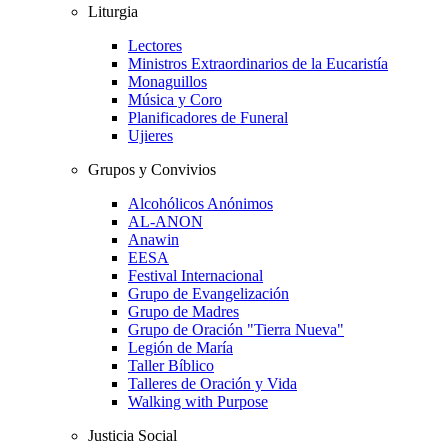
Liturgia
Lectores
Ministros Extraordinarios de la Eucaristía
Monaguillos
Música y Coro
Planificadores de Funeral
Ujieres
Grupos y Convivios
Alcohólicos Anónimos
AL-ANON
Anawin
EESA
Festival Internacional
Grupo de Evangelización
Grupo de Madres
Grupo de Oración "Tierra Nueva"
Legión de María
Taller Bíblico
Talleres de Oración y Vida
Walking with Purpose
Justicia Social