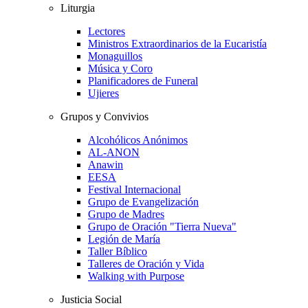
Liturgia
Lectores
Ministros Extraordinarios de la Eucaristía
Monaguillos
Música y Coro
Planificadores de Funeral
Ujieres
Grupos y Convivios
Alcohólicos Anónimos
AL-ANON
Anawin
EESA
Festival Internacional
Grupo de Evangelización
Grupo de Madres
Grupo de Oración "Tierra Nueva"
Legión de María
Taller Bíblico
Talleres de Oración y Vida
Walking with Purpose
Justicia Social