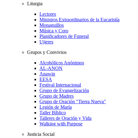
Liturgia
Lectores
Ministros Extraordinarios de la Eucaristía
Monaguillos
Música y Coro
Planificadores de Funeral
Ujieres
Grupos y Convivios
Alcohólicos Anónimos
AL-ANON
Anawin
EESA
Festival Internacional
Grupo de Evangelización
Grupo de Madres
Grupo de Oración "Tierra Nueva"
Legión de María
Taller Bíblico
Talleres de Oración y Vida
Walking with Purpose
Justicia Social