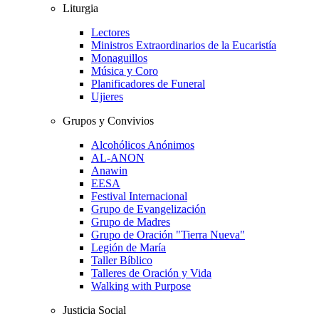
Liturgia
Lectores
Ministros Extraordinarios de la Eucaristía
Monaguillos
Música y Coro
Planificadores de Funeral
Ujieres
Grupos y Convivios
Alcohólicos Anónimos
AL-ANON
Anawin
EESA
Festival Internacional
Grupo de Evangelización
Grupo de Madres
Grupo de Oración "Tierra Nueva"
Legión de María
Taller Bíblico
Talleres de Oración y Vida
Walking with Purpose
Justicia Social